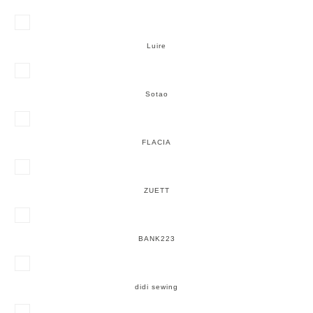
Luire
Sotao
FLACIA
ZUETT
BANK223
didi sewing