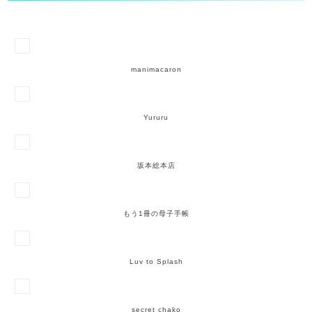
manimacaron
Yururu
坂本総本店
もう1冊の母子手帳
Luv to Splash
secret chako