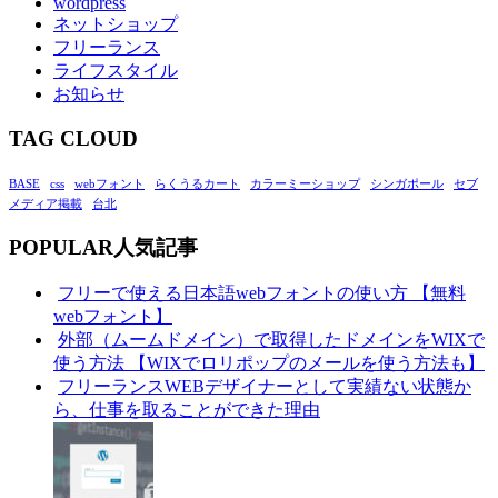
wordpress
ネットショップ
フリーランス
ライフスタイル
お知らせ
TAG CLOUD
BASE
css
webフォント
らくうるカート
カラーミーショップ
シンガポール
セブ
メディア掲載
台北
POPULAR
人気記事
フリーで使える日本語webフォントの使い方 【無料
webフォント】
外部（ムームドメイン）で取得したドメインをWIXで
使う方法 【WIXでロリポップのメールを使う方法も】
フリーランスWEBデザイナーとして実績ない状態か
ら、仕事を取ることができた理由